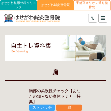
はせがわ整形外科クリニ
宇都宮オリオン通り整
はせがわ鍼灸整骨院
ック
骨院
肩
胸部の柔軟性チェック【あな
たの知らない身体セミナー特
典】
ストレッチ
肩