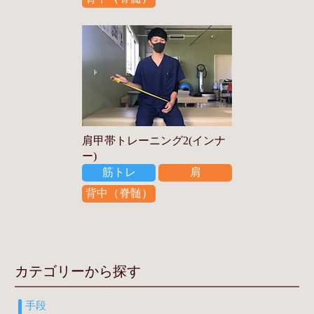
肩甲帯トレーニング2(インナ
ー)
筋トレ
肩
背中（脊髄）
カテゴリーから探す
手段