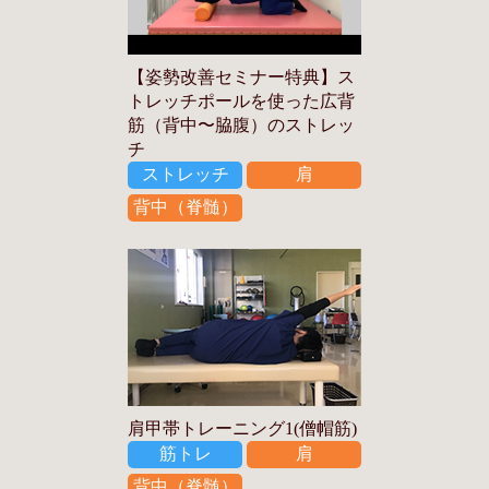
【姿勢改善セミナー特典】ス
トレッチポールを使った広背
筋（背中〜脇腹）のストレッ
チ
ストレッチ
肩
背中（脊髄）
肩甲帯トレーニング1(僧帽筋)
筋トレ
肩
背中（脊髄）