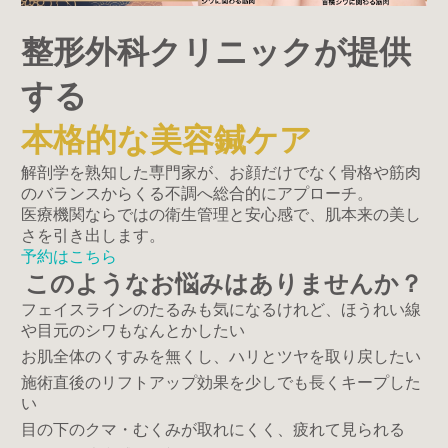
整形外科クリニックが
提供
する
本格的な美容鍼ケア
解剖学を熟知した専門家が、
お顔だけでなく
骨格や筋肉
のバランスからくる不調へ
総合的にアプローチ。
医療機関ならではの衛生管理と安心感で、
肌本来の美し
さを引き出します。
予約はこちら
このようなお悩みはありませんか？
フェイスラインのたるみも気になるけれど、ほうれい線
や目元のシワもなんとかしたい
お肌全体のくすみを無くし、ハリとツヤを取り戻したい
施術直後のリフトアップ効果を少しでも長くキープした
い
目の下のクマ・むくみが取れにくく、疲れて見られる