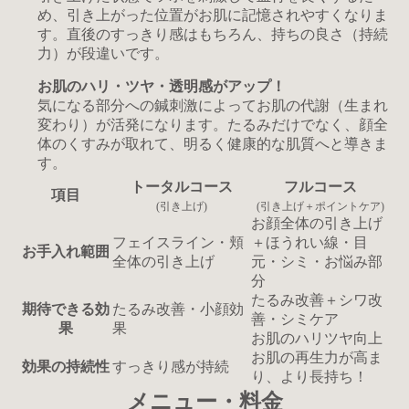
め、引き上がった位置がお肌に記憶されやすくなりま
す。直後のすっきり感はもちろん、持ちの良さ（持続
力）が段違いです。
お肌のハリ・ツヤ・透明感がアップ！
気になる部分への鍼刺激によってお肌の代謝（生まれ
変わり）が活発になります。たるみだけでなく、顔全
体のくすみが取れて、明るく健康的な肌質へと導きま
す。
トータルコース
フルコース
項目
(引き上げ)
(引き上げ＋ポイントケア)
お顔全体の引き上げ
フェイスライン・頬
＋ほうれい線・目
お手入れ範囲
全体の引き上げ
元・シミ・お悩み部
分
たるみ改善＋シワ改
期待できる効
たるみ改善・小顔効
善・シミケア
果
果
お肌のハリツヤ向上
お肌の再生力が高ま
効果の持続性
すっきり感が持続
り、より長持ち！
メニュー・料金