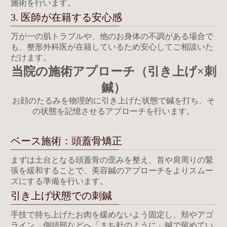
施術を行います。
3. 医師が在籍する安心感
万が一の肌トラブルや、他のお身体の不調がある場合で
も、整形外科医が在籍しているため安心してご相談いた
だけます。
当院の施術アプローチ（引き上げ×刺
鍼）
お顔のたるみを物理的に引き上げた状態で
鍼を打ち、
そ
の状態を記憶させるアプローチを行います。
ベース施術：頭蓋骨矯正
まずは土台となる頭蓋骨の歪みを整え、首や肩周りの緊
張を緩和することで、美容鍼のアプローチをよりスムー
ズにする準備を行います。
引き上げ状態での刺鍼
手技で持ち上げたお肉を緩めないよう固定し、頬やアゴ
ライン、側頭部などへ「まち針のように」鍼で留めてい