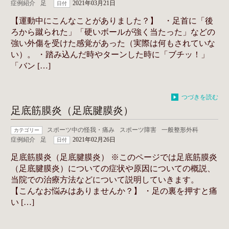
症例紹介
足
2021年03月21日
日付
【運動中にこんなことがありました？】 ・足首に「後
ろから蹴られた」「硬いボールが強く当たった」などの
強い外傷を受けた感覚があった（実際は何もされていな
い）。 ・踏み込んだ時やターンした時に「ブチッ！」
「バン […]
つづきを読む
足底筋膜炎（足底腱膜炎）
スポーツ中の怪我・痛み
スポーツ障害
一般整形外科
カテゴリー
症例紹介
足
2021年02月26日
日付
足底筋膜炎（足底腱膜炎） ※このページでは足底筋膜炎
（足底腱膜炎）についての症状や原因についての概説、
当院での治療方法などについて説明していきます。
【こんなお悩みはありませんか？】 ・足の裏を押すと痛
い […]