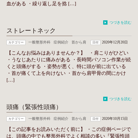
血がある ・繰り返し足を捻 […]
つづきを読む
ストレートネック
一般整形外科
症例紹介
首から肩
2020年12月20日
カテゴリー
日付
【こんなお悩みはありませんか？】 ・肩こりがひどい
・うなじあたりに痛みがある ・長時間パソコン作業が続
くと頭痛がする ・姿勢が悪く、特に頭が前に出ている
・首が痛くて上を向けない ・首から肩甲骨の間にかけ
[…]
つづきを読む
頭痛（緊張性頭痛）
一般整形外科
症例紹介
首から肩
2020年10月15日
カテゴリー
日付
【この記事をお読みいただく前に】 ・この症例ページで
は、頭痛の中でも整形外科でよく相談の多い『緊張性頭