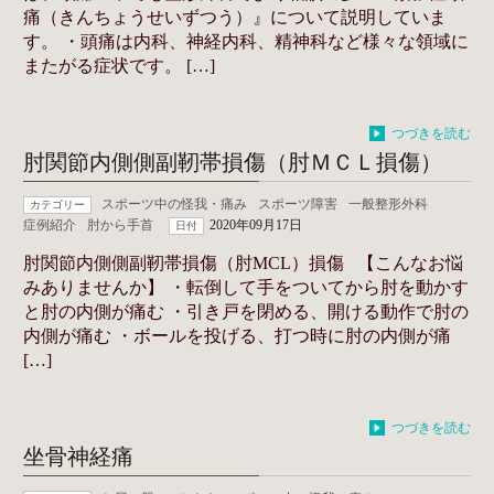
痛（きんちょうせいずつう）』について説明していま
す。 ・頭痛は内科、神経内科、精神科など様々な領域に
またがる症状です。 […]
つづきを読む
肘関節内側側副靭帯損傷（肘ＭＣＬ損傷）
スポーツ中の怪我・痛み
スポーツ障害
一般整形外科
カテゴリー
症例紹介
肘から手首
2020年09月17日
日付
肘関節内側側副靭帯損傷（肘MCL）損傷 【こんなお悩
みありませんか】 ・転倒して手をついてから肘を動かす
と肘の内側が痛む ・引き戸を閉める、開ける動作で肘の
内側が痛む ・ボールを投げる、打つ時に肘の内側が痛
[…]
つづきを読む
坐骨神経痛