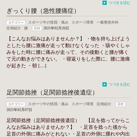
つづきを読む
ぎっくり腰（急性腰痛症）
スポーツ中の怪我・痛み
スポーツ障害
一般整形外科
カテゴリー
症例紹介
腰
2021年02月26日
日付
【こんなお悩みはありませんか？】 ・物を持ち上げよう
としたら腰に激痛が走って動けなくなった ・咳やくしゃ
みをした時に腰に痛みが走って、その後動くと腰が痛く
て元の動きができない。 ・寝返りをした際に、腰に激痛
が起きた ・朝 […]
つづきを読む
足関節捻挫（足関節捻挫後遺症）
スポーツ中の怪我・痛み
スポーツ障害
症例紹介
カテゴリー
日付
2021年02月07日
足関節捻挫（足関節捻挫後遺症） 【足を捻ってからこ
んなお悩みはありませんか？】 ・足首を捻った後から
足首の外側に痛みがとれない ・足首の外側に腫れや内出