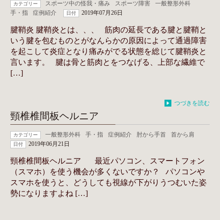
スポーツ中の怪我・痛み
スポーツ障害
一般整形外科
カテゴリー
手・指
症例紹介
2019年07月26日
日付
腱鞘炎 腱鞘炎とは、、、 筋肉の延長である腱と腱鞘と
いう腱を包むものとがなんらかの原因によって通過障害
を起こして炎症となり痛みがでる状態を総じて腱鞘炎と
言います。 腱は骨と筋肉とをつなげる、上部な繊維で
[…]
つづきを読む
頸椎椎間板ヘルニア
一般整形外科
手・指
症例紹介
肘から手首
首から肩
カテゴリー
2019年06月21日
日付
頸椎椎間板ヘルニア 最近パソコン、スマートフォン
（スマホ）を使う機会が多くないですか？ パソコンや
スマホを使うと、どうしても視線が下がりうつむいた姿
勢になりますよね […]