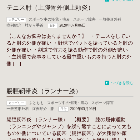
テニス肘（上腕骨外側上顆炎）
スポーツ中の怪我・痛み
スポーツ障害
一般整形外科
カテゴリー
症例紹介
肘から手首
2020年07月06日
日付
【こんなお悩みはありませんか？】 ・テニスをしてい
ると肘の外側が痛い ・野球でバットを振っていると肘の
外側が痛い ・剣道で竹刀を振る動作で肘の外側が痛い
・主婦層で家事をしている最中重いものを持つと肘の外
側 […]
つづきを読む
腸脛靭帯炎（ランナー膝）
ふともも
スポーツ中の怪我・痛み
スポーツ障害
カテゴリー
一般整形外科
症例紹介
膝
2020年05月06日
日付
腸脛靭帯炎 （ランナー膝） 【概要】 膝の屈伸運動
（ランニングやジャンプ）を繰り返すことによって太も
もの外側についている靭帯（腸脛靱帯）が大腿骨外顆