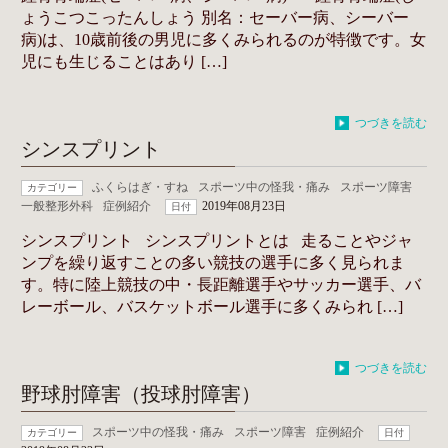
ょうこつこったんしょう 別名：セーバー病、シーバー
病)は、10歳前後の男児に多くみられるのが特徴です。女
児にも生じることはあり […]
つづきを読む
シンスプリント
ふくらはぎ・すね
スポーツ中の怪我・痛み
スポーツ障害
カテゴリー
一般整形外科
症例紹介
2019年08月23日
日付
シンスプリント シンスプリントとは 走ることやジャ
ンプを繰り返すことの多い競技の選手に多く見られま
す。特に陸上競技の中・長距離選手やサッカー選手、バ
レーボール、バスケットボール選手に多くみられ […]
つづきを読む
野球肘障害（投球肘障害）
スポーツ中の怪我・痛み
スポーツ障害
症例紹介
カテゴリー
日付