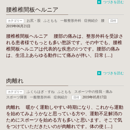
つづきを読む
腰椎椎間板ヘルニア
お尻・股
ふともも
一般整形外科
症例紹介
腰
カテゴリー
日付
2019年06月21日
腰椎椎間板ヘルニア 腰部の痛みは、整形外科を受診さ
れる患者様でもっとも多い愁訴です。その中でも、腰椎
椎間板ヘルニアは代表的な疾患の1つです。腰部の痛み
は、生活上あらゆる動作にて痛みが伴い、日常 […]
つづきを読む
肉離れ
ふくらはぎ・すね
ふともも
スポーツ中の怪我・痛み
カテゴリー
スポーツ障害
一般整形外科
症例紹介
2019年05月17日
日付
肉離れ 暖かく運動しやすい時期になり、これから運動
を始めてみようかなと思っている方や、運動不足解消の
ためにスポーツを始める方も多いと思います。そこで気
をつけていただきたいのが肉離れです。体の使 […]