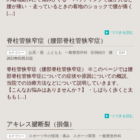
腰が痛い ・走っているときの着地のショックで腰が痛く
[…]
つづきを読む
脊柱管狭窄症（腰部脊柱管狭窄症）
お尻・股
ふともも
一般整形外科
症例紹介
腰
カテゴリー
日付
2021年03月21日
脊柱管狭窄症（腰部脊柱管狭窄症） ※このページでは腰
部脊柱管狭窄症についての症状や原因についての概説、
当院での治療方法などについて説明していきます。
【こんなお悩みはありませんか？】 ・しばらく歩くと太
もも […]
つづきを読む
アキレス腱断裂（損傷）
スポーツ中の怪我・痛み
スポーツ障害
一般整形外科
カテゴリー