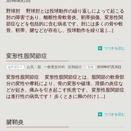
2019年08月23日
野球肘 野球肘とは投球動作の繰り返しによって起こる
肘の障害であり、離断性骨軟骨炎、靭帯損傷、変形性関
節症などを包括的に含む病名です。肘には多くの骨や軟
骨、靭帯、腱などが存在し、投球動作を繰り返 […]
つづきを読む
変形性股関節症
お尻・股
一般整形外科
症例紹介
2019年07月26日
カテゴリー
日付
変形性股関節症 変形性股関節症とは、股関節の軟骨部
分の変性や摩耗により、骨の変形や破壊、滑膜の炎症な
どが起き、痛みを引き起こす疾患です。 変形性股関節症
は進行性の病気です！ 歩くときに脚の付け […]
つづきを読む
腱鞘炎