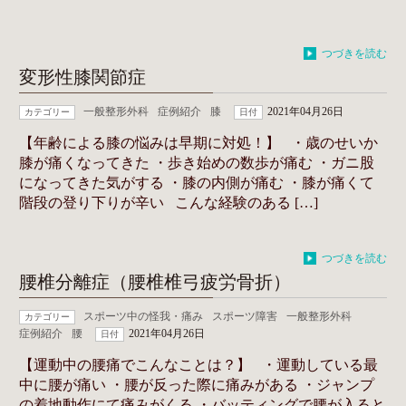
つづきを読む
変形性膝関節症
一般整形外科
症例紹介
膝
2021年04月26日
カテゴリー
日付
【年齢による膝の悩みは早期に対処！】 ・歳のせいか
膝が痛くなってきた ・歩き始めの数歩が痛む ・ガニ股
になってきた気がする ・膝の内側が痛む ・膝が痛くて
階段の登り下りが辛い こんな経験のある […]
つづきを読む
腰椎分離症（腰椎椎弓疲労骨折）
スポーツ中の怪我・痛み
スポーツ障害
一般整形外科
カテゴリー
症例紹介
腰
2021年04月26日
日付
【運動中の腰痛でこんなことは？】 ・運動している最
中に腰が痛い ・腰が反った際に痛みがある ・ジャンプ
の着地動作にて痛みがくる ・バッティングで腰が入ると