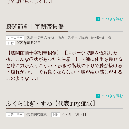
じてはいらっしゃ […]
つづきを読む
膝関節前十字靭帯損傷
スポーツ中の怪我・痛み
スポーツ障害
症例紹介
膝
カテゴリー
2022年01月28日
日付
【膝関節前十字靭帯損傷】 【スポーツで膝を怪我した
後、こんな症状があったら注意！】 ・膝に体重を乗せる
と膝に力が入りにくい ・歩きや階段の下りで膝が抜ける
・腫れがいつまでも良くならない ・膝が緩い感じがする
このような […]
つづきを読む
ふくらはぎ・すね【代表的な症状】
代表的な症状
2021年12月17日
カテゴリー
日付