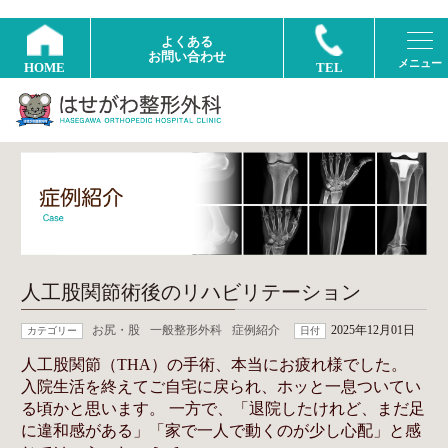
よくある
お問い合わせ
HOME
TEL
人工股関節術後のリハビリテーション
お尻・股
一般整形外科
症例紹介
2025年12月01日
カテゴリー
日付
人工股関節（THA）の手術、本当にお疲れ様でした。
入院生活を終えてご自宅に戻られ、ホッと一息ついてい
る頃かと思います。 一方で、「退院したけれど、まだ足
に違和感がある」「家で一人で動くのが少し心配」と感