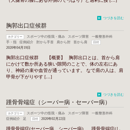
（大腿骨の膝にある外側のでっぱり）と過剰に接 […]
つづきを読む
胸郭出口症候群
スポーツ中の怪我・痛み
スポーツ障害
一般整形外科
カテゴリー
手・指
症例紹介
肘から手首
肩から肘
首から肩
日付
2020年04月19日
胸郭出口症候群 【概要】 胸郭出口とは、首から肩
にかけて数か所ある狭い隙間のことで、体の左右にあ
り、神経の束や血管が通っています。 なで肩の人は、肩
甲骨が下がりやす […]
つづきを読む
踵骨骨端症（シーバー病・セーバー病）
スポーツ中の怪我・痛み
スポーツ障害
一般整形外科
カテゴリー
症例紹介
足
2020年02月22日
日付
踵骨骨端症(セーバー病、シーバー病) 踵骨骨端症(し