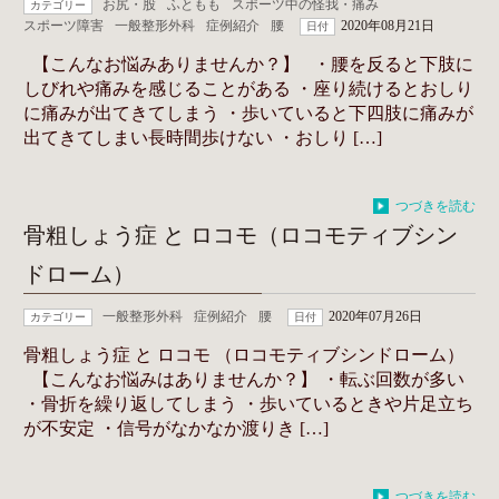
お尻・股
ふともも
スポーツ中の怪我・痛み
カテゴリー
スポーツ障害
一般整形外科
症例紹介
腰
2020年08月21日
日付
【こんなお悩みありませんか？】 ・腰を反ると下肢に
しびれや痛みを感じることがある ・座り続けるとおしり
に痛みが出てきてしまう ・歩いていると下四肢に痛みが
出てきてしまい長時間歩けない ・おしり […]
つづきを読む
骨粗しょう症 と ロコモ（ロコモティブシン
ドローム）
一般整形外科
症例紹介
腰
2020年07月26日
カテゴリー
日付
骨粗しょう症 と ロコモ （ロコモティブシンドローム）
【こんなお悩みはありませんか？】 ・転ぶ回数が多い
・骨折を繰り返してしまう ・歩いているときや片足立ち
が不安定 ・信号がなかなか渡りき […]
つづきを読む