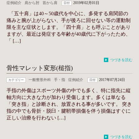
症例紹介
肩から肘
首から肩
2019年02月01日
日付
「五十肩」は40～50歳代を中心に、多発する肩関節の
痛みと腕が上がらない、手が後ろに回せない等の運動制
限を主な症状とします。「四十肩」とも呼ぶことがあり
ますが、最近は発症する年齢が40歳代に下がったため、
「 […]
つづきを読む
骨性マレット変形(槌指)
一般整形外科
手・指
症例紹介
2017年07月24日
カテゴリー
日付
手指の外傷はスポーツ外傷の中でも多く、特に指先に縦
軸方向に大きな力が加わり受傷します。多くは単なる
「突き指」と診断され、放置される事が多いです。 突き
指の中でも骨折・脱臼・腱靭帯損傷を伴う損傷はすぐに
正しい治療を行わない […]
つづきを読む