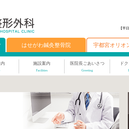
【平日
ク
はせがわ鍼灸整骨院
宇都宮オリオ
案内
施設案内
医院長ごあいさつ
ドク
e
Facilities
Greeting