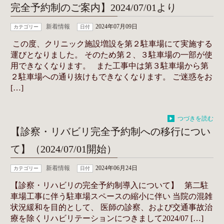
完全予約制のご案内】2024/07/01より
新着情報
2024年07月09日
カテゴリー
日付
この度、クリニック施設増設を第２駐車場にて実施する
運びとなりました。 そのため第２、３駐車場の一部が使
用できなくなります。 また工事中は第３駐車場から第
２駐車場への通り抜けもできなくなります。 ご迷惑をお
[…]
つづきを読む
【診察・リバビリ完全予約制への移行につい
て】（2024/07/01開始）
新着情報
2024年06月24日
カテゴリー
日付
【診察・リハビリの完全予約制導入について】 第二駐
車場工事に伴う駐車場スペースの縮小に伴い 当院の混雑
状況緩和を目的として、 医師の診察、および交通事故治
療を除くリハビリテーションにつきまして2024/07 […]