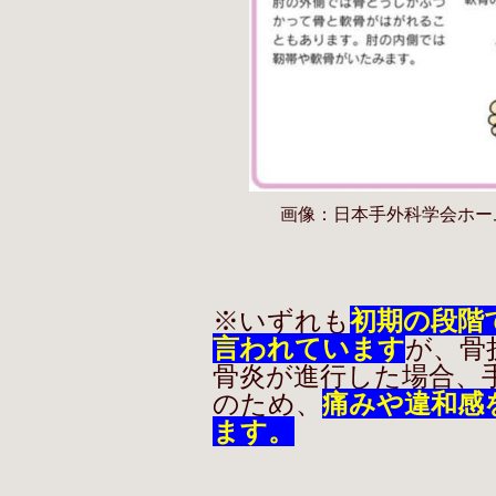
画像：日本手外科学会ホー
※いずれも
初期の段階
言われています
が、骨
骨炎が進行した場合、
のため、
痛みや違和感
ます。