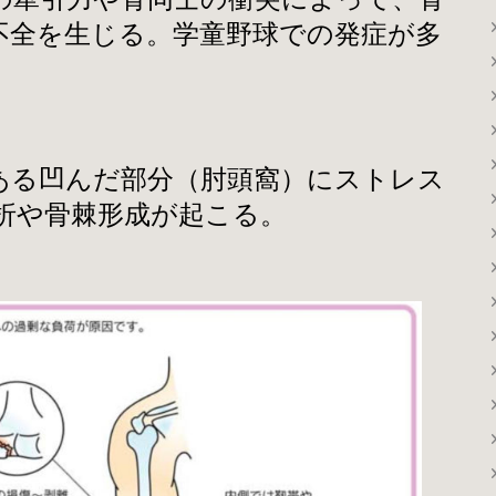
不全を生じる。学童野球での発症が多
ある凹んだ部分（肘頭窩）にストレス
折や骨棘形成が起こる。