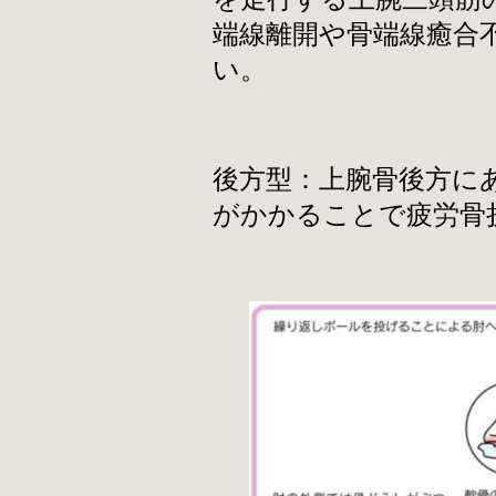
端線離開や骨端線癒合
い。
後方型：上腕骨後方に
がかかることで疲労骨