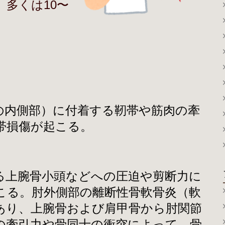
多くは10〜
】
の内側部）に付着する靭帯や筋肉の牽
帯損傷が起こる。
る上腕骨小頭などへの圧迫や剪断力に
こる。肘外側部の離断性骨軟骨炎（軟
あり、上腕骨および肩甲骨から肘関節
の牽引力や骨同士の衝突によって、骨