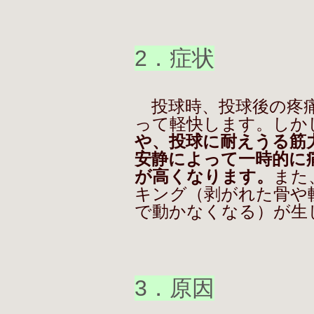
2．症状
投球時、投球後の疼痛
って軽快します。しか
や、投球に耐えうる筋
安静によって一時的に
が高くなります。
また
キング（剥がれた骨や
で動かなくなる）が生
3．原因