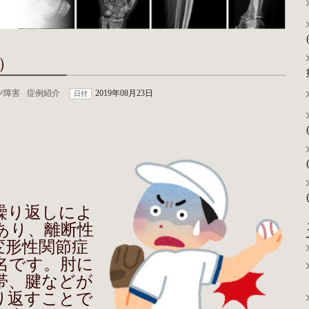
）
ツ障害
症例紹介
2019年08月23日
日付
繰り返しによ
あり、離断性
変形性関節症
名です。肘に
帯、腱などが
り返すことで