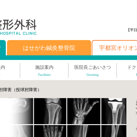
【平日
ク
はせがわ鍼灸整骨院
宇都宮オリオ
案内
施設案内
医院長ごあいさつ
ドク
e
Facilities
Greeting
肘障害（投球肘障害）