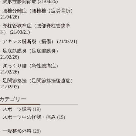
変形性膝関節症 (21/04/26)
腰椎分離症（腰椎椎弓疲労骨折）
(21/04/26)
脊柱管狭窄症（腰部脊柱管狭窄
症） (21/03/21)
アキレス腱断裂（損傷） (21/03/21)
足底筋膜炎（足底腱膜炎）
(21/02/26)
ぎっくり腰（急性腰痛症）
(21/02/26)
足関節捻挫（足関節捻挫後遺症）
(21/02/07)
カテゴリー
スポーツ障害
(19)
スポーツ中の怪我・痛み
(19)
一般整形外科
(28)